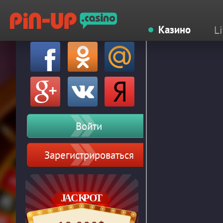
Казино
L
Войти
Зарегистрироваться