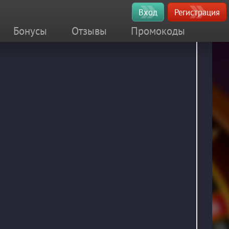
Вход
Регистрация
Бонусы
Отзывы
Промокоды