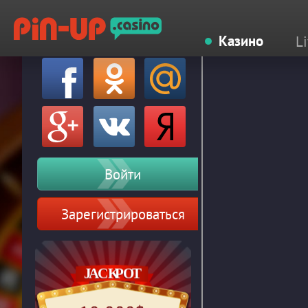
Казино
L
Войти
Зарегистрироваться