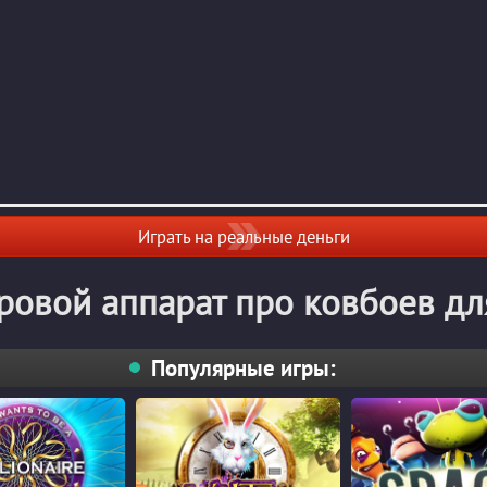
Играть на реальные деньги
ровой аппарат про ковбоев дл
Популярные игры: