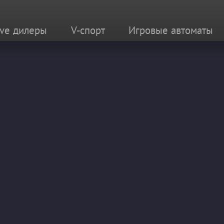
ive дилеры
V-спорт
Игровые автоматы