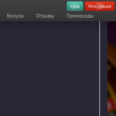
Вход
Регистрация
Бонусы
Отзывы
Промокоды